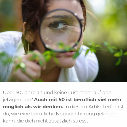
Über 50 Jahre alt und keine Lust mehr auf den
jetzigen Job?
Auch mit 50 ist beruflich viel mehr
möglich als wir denken.
In diesem Artikel
erfährst
du, wie eine berufliche Neuorientierung gelingen
kann, die dich nicht zusätzlich stresst.