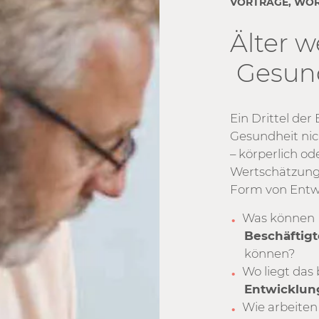
VORTRÄGE, WO
Älter w
Gesund
Ein Drittel der
Gesundheit nic
– körperlich od
Wertschätzung 
Form von Entw
Was können P
Beschäftigt
können?
Wo liegt das
Entwicklun
Wie arbeite