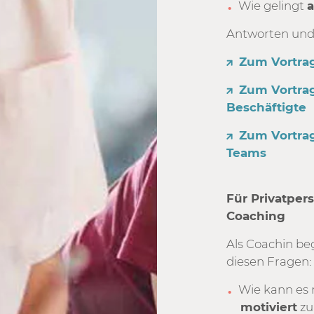
Wie gelingt
a
Antworten und 
Zum Vortrag
Zum Vortrag
Beschäftigte
Zum Vortrag
Teams
Für Privatper
Coaching
Als Coachin be
diesen Fragen:
Wie kann es 
motiviert
zu