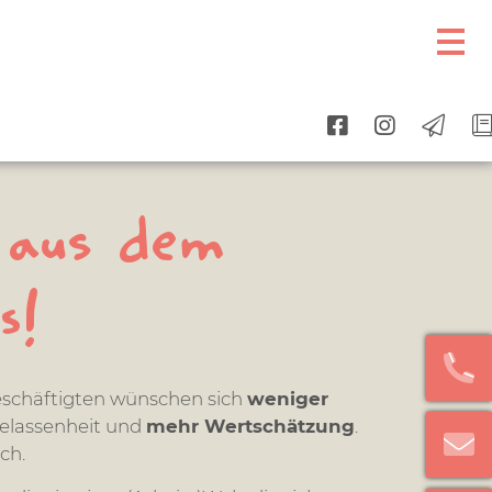
 aus dem
s!
eschäftigten wünschen sich
weniger
Gelassenheit und
mehr Wertschätzung
.
uch.