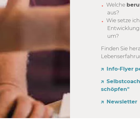
Welche
beru
aus?
Wie setze ich
Entwicklun
um?
Finden Sie hera
Lebenserfahru
Info-Flyer 
Selbstcoac
schöpfen"
Newsletter