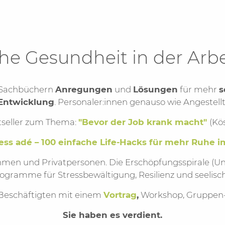
che Gesundheit in der Arbe
n Sachbüchern
Anregungen
und
Lösungen
für mehr
s
 Entwicklung
. Personaler:innen genauso wie Angestell
tseller zum Thema:
"Bevor der Job krank macht"
(Kö
ress adé – 100 einfache Life-Hacks für mehr Ruhe i
hmen und Privatpersonen. Die Erschöpfungsspirale (Ung
rogramme für Stressbewältigung, Resilienz und seelisch
 Beschäftigten mit einem
Vortrag
,
Workshop, Gruppen- 
Sie haben es verdient.