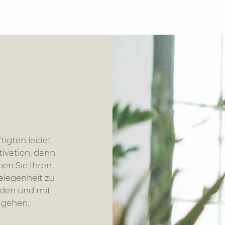
ftigten leidet
tivation, dann
ben Sie Ihren
elegenheit zu
iden und mit
mgehen.