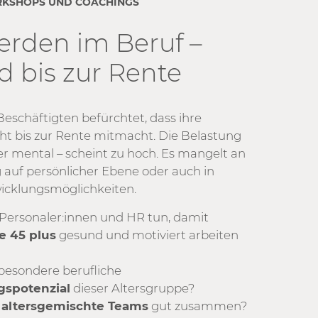
RKSHOPS UND COACHINGS
erden im Beruf –
 bis zur Rente
 Beschäftigten befürchtet, dass ihre
ht bis zur Rente mitmacht. Die Belastung
er mental – scheint zu hoch. Es mangelt an
auf persönlicher Ebene oder auch in
icklungsmöglichkeiten.
ersonaler:innen und HR tun, damit
e 45 plus
gesund und motiviert arbeiten
 besondere berufliche
gspotenzial
dieser Altersgruppe?
n
altersgemischte Teams
gut zusammen?