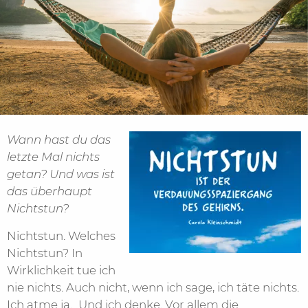
Wann hast du das
letzte Mal nichts
getan? Und was ist
das überhaupt
Nichtstun?
Nichtstun. Welches
Nichtstun? In
Wirklichkeit tue ich
nie nichts. Auch nicht, wenn ich sage, ich täte nichts.
Ich atme ja.
Und ich denke. Vor allem die